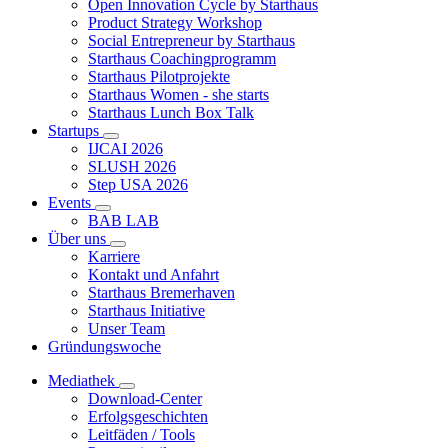
Open Innovation Cycle by Starthaus
Product Strategy Workshop
Social Entrepreneur by Starthaus
Starthaus Coachingprogramm
Starthaus Pilotprojekte
Starthaus Women - she starts
Starthaus Lunch Box Talk
Startups
IJCAI 2026
SLUSH 2026
Step USA 2026
Events
BAB LAB
Über uns
Karriere
Kontakt und Anfahrt
Starthaus Bremerhaven
Starthaus Initiative
Unser Team
Gründungswoche
Mediathek
Download-Center
Erfolgsgeschichten
Leitfäden / Tools