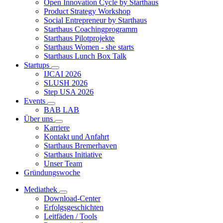
Open Innovation Cycle by Starthaus
Product Strategy Workshop
Social Entrepreneur by Starthaus
Starthaus Coachingprogramm
Starthaus Pilotprojekte
Starthaus Women - she starts
Starthaus Lunch Box Talk
Startups
IJCAI 2026
SLUSH 2026
Step USA 2026
Events
BAB LAB
Über uns
Karriere
Kontakt und Anfahrt
Starthaus Bremerhaven
Starthaus Initiative
Unser Team
Gründungswoche
Mediathek
Download-Center
Erfolgsgeschichten
Leitfäden / Tools