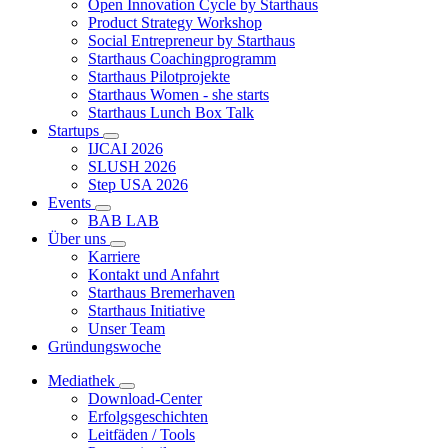
Open Innovation Cycle by Starthaus
Product Strategy Workshop
Social Entrepreneur by Starthaus
Starthaus Coachingprogramm
Starthaus Pilotprojekte
Starthaus Women - she starts
Starthaus Lunch Box Talk
Startups
IJCAI 2026
SLUSH 2026
Step USA 2026
Events
BAB LAB
Über uns
Karriere
Kontakt und Anfahrt
Starthaus Bremerhaven
Starthaus Initiative
Unser Team
Gründungswoche
Mediathek
Download-Center
Erfolgsgeschichten
Leitfäden / Tools