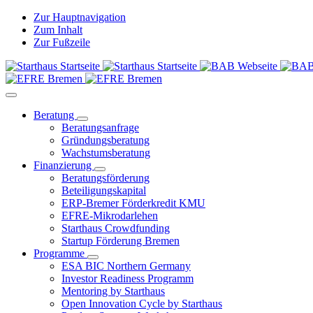
Zur Hauptnavigation
Zum Inhalt
Zur Fußzeile
Beratung
Beratungsanfrage
Gründungsberatung
Wachstumsberatung
Finanzierung
Beratungsförderung
Beteiligungskapital
ERP-Bremer Förderkredit KMU
EFRE-Mikrodarlehen
Starthaus Crowdfunding
Startup Förderung Bremen
Programme
ESA BIC Northern Germany
Investor Readiness Programm
Mentoring by Starthaus
Open Innovation Cycle by Starthaus