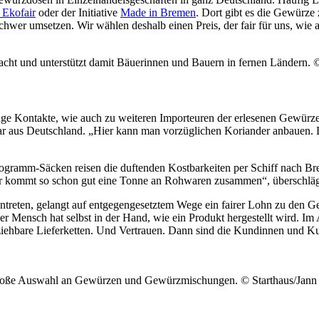
 Ekofair
oder der Initiative
Made in Bremen
. Dort gibt es die Gewürze
schwer umsetzen. Wir wählen deshalb einen Preis, der fair für uns, wie
acht und unterstützt damit Bäuerinnen und Bauern in fernen Ländern.
©
nge Kontakte, wie auch zu weiteren Importeuren der erlesenen Gewür
r aus Deutschland. „Hier kann man vorzüglichen Koriander anbauen. 
logramm-Säcken reisen die duftenden Kostbarkeiten per Schiff nach Br
r kommt so schon gut eine Tonne an Rohwaren zusammen“, überschlägt
antreten, gelangt auf entgegengesetztem Wege ein fairer Lohn zu den 
nsch hat selbst in der Hand, wie ein Produkt hergestellt wird. Im All
ehbare Lieferketten. Und Vertrauen. Dann sind die Kundinnen und Kunde
e große Auswahl an Gewürzen und Gewürzmischungen.
© Starthaus/Jann