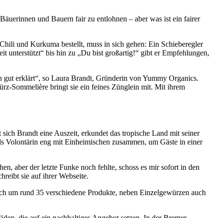
 Bäuerinnen und Bauern fair zu entlohnen – aber was ist ein fairer
ili und Kurkuma bestellt, muss in sich gehen: Ein Schieberegler
 unterstützt“ bis hin zu „Du bist großartig!“ gibt er Empfehlungen,
en gut erklärt“, so Laura Brandt, Gründerin von Yummy Organics.
z-Sommelière bringt sie ein feines Zünglein mit. Mit ihrem
h Brandt eine Auszeit, erkundet das tropische Land mit seiner
 als Volontärin eng mit Einheimischen zusammen, um Gäste in einer
n, aber der letzte Funke noch fehlte, schoss es mir sofort in den
reibt sie auf ihrer Webseite.
sich um rund 35 verschiedene Produkte, neben Einzelgewürzen auch
den, die auf ein nachhaltiges Angebot setzen. In der Bremer