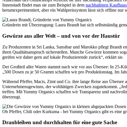
Innenstadt findet man sie zum Beispiel in dem
nachhaltigen Kaufhaus
herumexperimentiert, aber ein Wahlpreissystem lässt sich offline nur 
Gründerin mit Überzeugung: Laura Brandt hat sich selbstständig gem
Gewürze aus aller Welt – und von vor der Haustür
Zu Produzenten in Sri Lanka, Sansibar und Marokko pflegt Brandt e
ihren Qualitätsanspruch sicherstellen. Manche Gewürze kommen soga
greifen wir daher gern auf lokale Produzierende zurück“, erklärt sie.
Der Großteil aller Waren stammt nach wie vor aus Übersee: In 25-Ki
„500 Dosen zu je 50 Gramm schaffen wir pro Produktionstag. Im Jah
Während Pfeffer, Macis, Zimt und Co. ihre lange Reise aus Übersee 
Unternehmensgewinns, der wohltätigen Zwecken zugutekommt. „Jeder Me
treffen. Mit Yummy Organics schaffen wir Transparenz und nachvollzi
überzeugt.
Ob Pfeffer, Chili oder Kurkuma - bei Yummy Organics gibt es ein
Dranbleiben und durchhalten für eine gute Sache