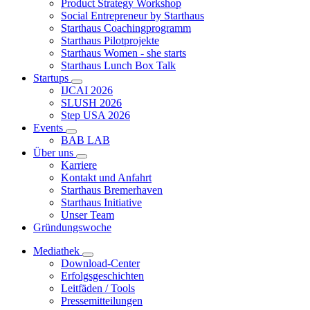
Product Strategy Workshop
Social Entrepreneur by Starthaus
Starthaus Coachingprogramm
Starthaus Pilotprojekte
Starthaus Women - she starts
Starthaus Lunch Box Talk
Startups
IJCAI 2026
SLUSH 2026
Step USA 2026
Events
BAB LAB
Über uns
Karriere
Kontakt und Anfahrt
Starthaus Bremerhaven
Starthaus Initiative
Unser Team
Gründungswoche
Mediathek
Download-Center
Erfolgsgeschichten
Leitfäden / Tools
Pressemitteilungen