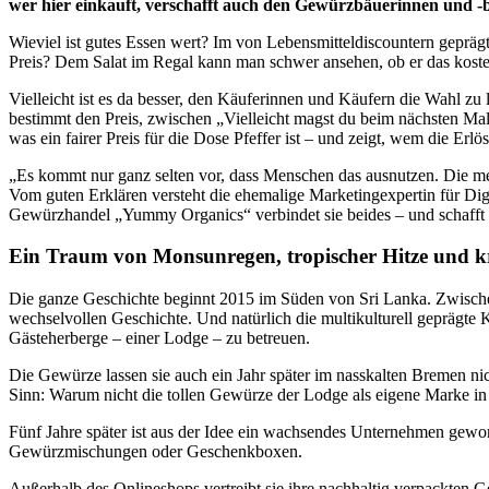
wer hier einkauft, verschafft auch den Gewürzbäuerinnen und 
Wieviel ist gutes Essen wert? Im von Lebensmitteldiscountern geprägte
Preis? Dem Salat im Regal kann man schwer ansehen, ob er das kosten 
Vielleicht ist es da besser, den Käuferinnen und Käufern die Wahl z
bestimmt den Preis, zwischen „Vielleicht magst du beim nächsten Mal
was ein fairer Preis für die Dose Pfeffer ist – und zeigt, wem die Er
„Es kommt nur ganz selten vor, dass Menschen das ausnutzen. Die mei
Vom guten Erklären versteht die ehemalige Marketingexpertin für Di
Gewürzhandel „Yummy Organics“ verbindet sie beides – und schafft 
Ein Traum von Monsunregen, tropischer Hitze und kr
Die ganze Geschichte beginnt 2015 im Süden von Sri Lanka. Zwische
wechselvollen Geschichte. Und natürlich die multikulturell geprägte 
Gästeherberge – einer Lodge – zu betreuen.
Die Gewürze lassen sie auch ein Jahr später im nasskalten Bremen nich
Sinn: Warum nicht die tollen Gewürze der Lodge als eigene Marke in D
Fünf Jahre später ist aus der Idee ein wachsendes Unternehmen gewo
Gewürzmischungen oder Geschenkboxen.
Außerhalb des Onlineshops vertreibt sie ihre nachhaltig verpackten 