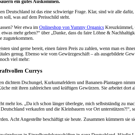
-bauern ein gutes Auskommen.
n Deutschland ist das eine schwierige Frage. Klar, sind wir alle dafür,
soll, was auf dem Preisschild steht.
u lassen? Wer etwa im
Onlineshop von Yummy Organics
Kreuzkümmel, Ch
 etwas mehr geben?“ über „Danke, dass du faire Löhne & Nachhaltigkeit
löse zugutekommen.
sten sind gerne bereit, einen fairen Preis zu zahlen, wenn man es ihn
gitales genug. Ebenso wie vom Gewürzgeschäft – als ausgebildete Gewür
noch viel mehr:
aftvollen Currys
n dichtem Dschungel, Kurkumafeldern und Bananen-Plantagen nimmt sic
Küche mit ihren zahlreichen und kräftigen Gewürzen. Sie arbeitet dort
t mehr los. „Da ich schon länger überlegte, mich selbstständig zu mache
eutschland verkaufen und die Kleinbauern vor Ort unterstützen?!“, sch
rden. Acht Angestellte beschäftigt sie heute. Zusammen kümmern sie 
Gewürzdosen in Einzelhandelsgeschäften in ganz Deutschland. Häufig Lä