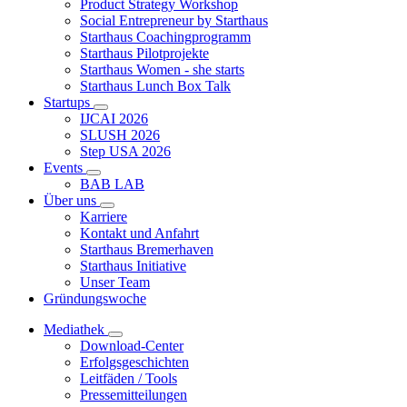
Product Strategy Workshop
Social Entrepreneur by Starthaus
Starthaus Coachingprogramm
Starthaus Pilotprojekte
Starthaus Women - she starts
Starthaus Lunch Box Talk
Startups
IJCAI 2026
SLUSH 2026
Step USA 2026
Events
BAB LAB
Über uns
Karriere
Kontakt und Anfahrt
Starthaus Bremerhaven
Starthaus Initiative
Unser Team
Gründungswoche
Mediathek
Download-Center
Erfolgsgeschichten
Leitfäden / Tools
Pressemitteilungen