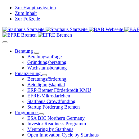
Zur Hauptnavigation
Zum Inhalt
Zur Fußzeile
Beratung
Beratungsanfrage
Gründungsberatung
Wachstumsberatung
Finanzierung
Beratungsförderung
Beteiligungskapital
ERP-Bremer Förderkredit KMU
EFRE-Mikrodarlehen
Starthaus Crowdfunding
Startup Förderung Bremen
Programme
ESA BIC Northern Germany
Investor Readiness Programm
Mentoring by Starthaus
Open Innovation Cycle by Starthaus