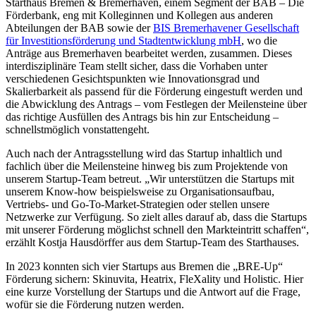
Starthaus Bremen & Bremerhaven, einem Segment der BAB – Die
Förderbank, eng mit Kolleginnen und Kollegen aus anderen
Abteilungen der BAB sowie der
BIS Bremerhavener Gesellschaft
für Investitionsförderung und Stadtentwicklung mbH
, wo die
Anträge aus Bremerhaven bearbeitet werden, zusammen. Dieses
interdisziplinäre Team stellt sicher, dass die Vorhaben unter
verschiedenen Gesichtspunkten wie Innovationsgrad und
Skalierbarkeit als passend für die Förderung eingestuft werden und
die Abwicklung des Antrags – vom Festlegen der Meilensteine über
das richtige Ausfüllen des Antrags bis hin zur Entscheidung –
schnellstmöglich vonstattengeht.
Auch nach der Antragsstellung wird das Startup inhaltlich und
fachlich über die Meilensteine hinweg bis zum Projektende von
unserem Startup-Team betreut. „Wir unterstützen die Startups mit
unserem Know-how beispielsweise zu Organisationsaufbau,
Vertriebs- und Go-To-Market-Strategien oder stellen unsere
Netzwerke zur Verfügung. So zielt alles darauf ab, dass die Startups
mit unserer Förderung möglichst schnell den Markteintritt schaffen“,
erzählt Kostja Hausdörffer aus dem Startup-Team des Starthauses.
In 2023 konnten sich vier Startups aus Bremen die „BRE-Up“
Förderung sichern: Skinuvita, Heatrix, FleXality und Holistic. Hier
eine kurze Vorstellung der Startups und die Antwort auf die Frage,
wofür sie die Förderung nutzen werden.