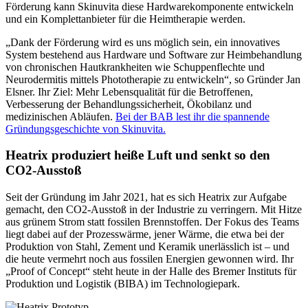
Förderung kann Skinuvita diese Hardwarekomponente entwickeln
und ein Komplettanbieter für die Heimtherapie werden.
„Dank der Förderung wird es uns möglich sein, ein innovatives
System bestehend aus Hardware und Software zur Heimbehandlung
von chronischen Hautkrankheiten wie Schuppenflechte und
Neurodermitis mittels Phototherapie zu entwickeln“, so Gründer Jan
Elsner. Ihr Ziel: Mehr Lebensqualität für die Betroffenen,
Verbesserung der Behandlungssicherheit, Ökobilanz und
medizinischen Abläufen.
Bei der BAB lest ihr die spannende
Gründungsgeschichte von Skinuvita.
Heatrix produziert heiße Luft und senkt so den
CO2-Ausstoß
Seit der Gründung im Jahr 2021, hat es sich Heatrix zur Aufgabe
gemacht, den CO2-Ausstoß in der Industrie zu verringern. Mit Hitze
aus grünem Strom statt fossilen Brennstoffen. Der Fokus des Teams
liegt dabei auf der Prozesswärme, jener Wärme, die etwa bei der
Produktion von Stahl, Zement und Keramik unerlässlich ist – und
die heute vermehrt noch aus fossilen Energien gewonnen wird. Ihr
„Proof of Concept“ steht heute in der Halle des Bremer Instituts für
Produktion und Logistik (BIBA) im Technologiepark.