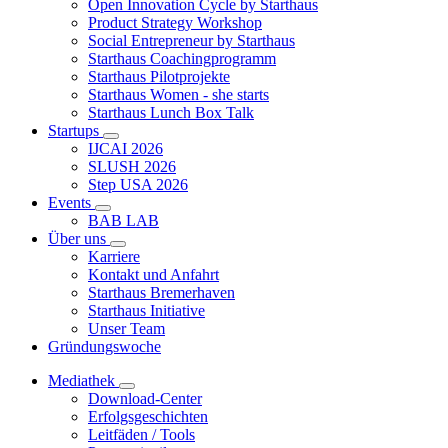
Open Innovation Cycle by Starthaus
Product Strategy Workshop
Social Entrepreneur by Starthaus
Starthaus Coachingprogramm
Starthaus Pilotprojekte
Starthaus Women - she starts
Starthaus Lunch Box Talk
Startups
IJCAI 2026
SLUSH 2026
Step USA 2026
Events
BAB LAB
Über uns
Karriere
Kontakt und Anfahrt
Starthaus Bremerhaven
Starthaus Initiative
Unser Team
Gründungswoche
Mediathek
Download-Center
Erfolgsgeschichten
Leitfäden / Tools