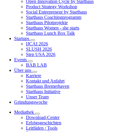
Open Innovation Cycle by Starthaus
Product Strategy Workshop
Social Entrepreneur by Starthaus
Starthaus Coachingprogramm
Starthaus Pilotprojekte
Starthaus Women - she starts
Starthaus Lunch Box Talk
Startups
IJCAI 2026
SLUSH 2026
Step USA 2026
Events
BAB LAB
Über uns
Karriere
Kontakt und Anfahrt
Starthaus Bremerhaven
Starthaus Initiative
Unser Team
Gründungswoche
Mediathek
Download-Center
Erfolgsgeschichten
Leitfäden / Tools