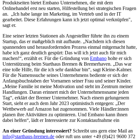
Produktseiten bietet Embano Unternehmen, die mit dem
Onlinehandel erst neu starten, Hilfestellung bei strategischen Fragen
an. „Ich habe lange im Marketing, im Vertrieb und in der IT
gearbeitet. Diese Erfahrungen kann ich jetzt optimal verknüpfen",
sagt er.
Eine seiner letzten Stationen als Angestellter führte ihn zu einem
Startup, das er maßgeblich mit aufbaute. „Nachdem ich diesen
spannenden und herausfordernden Prozess einmal mitgemacht hatte,
habe ich ganz deutlich gespürt: Das will ich jetzt auch für mich
machen!“, erzählt er. Für die Gründung von
Embano
holte er sich
Unterstützung beim Starthaus Bremen & Bremerhaven. „Das war
eine tolle Hilfe, für die ich sehr dankbar bin“, sagt Kleine-Kalmer.
Für die Namenssuche seines Unternehmens bediente er sich der
Anfangsbuchstaben der Vornamen seiner Frau und seiner Kinder.
„Meine Familie ist meine Motivation und steht im Zentrum meiner
Handlungen. Daran erinnert mich der Unternehmensname jeden
Tag“, erklärt der Bremer Unternehmer. Nach einem gelungenem
Start, sieht er auch dem Jahr 2023 optimistisch entgegen: „Der
Wettbewerb auf Amazon hat zugenommen. Viele Händler:innen
planen ihre Aktivitäten zu optimieren. Und Embano kann ihnen
dabei helfen“, lädt er Interessierte zur Kontaktaufnahme ein
An einer Gründung interessiert?
Schreibt uns gern eine Mail an
info@starthaus-bremen.de
oder ruft uns unter +49 (0)421 9600 372