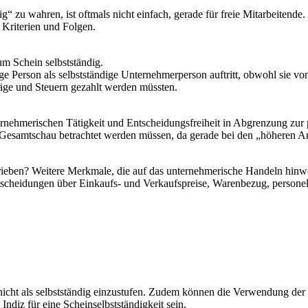
“ zu wahren, ist oftmals nicht einfach, gerade für freie Mitarbeitende.
 Kriterien und Folgen.
um Schein selbstständig.
ige Person als selbstständige Unternehmerperson auftritt, obwohl sie von
äge und Steuern gezahlt werden müssten.
ternehmerischen Tätigkeit und Entscheidungsfreiheit in Abgrenzung zu
r Gesamtschau betrachtet werden müssen, da gerade bei den „höheren An
ieben? Weitere Merkmale, die auf das unternehmerische Handeln hinwei
heidungen über Einkaufs- und Verkaufspreise, Warenbezug, personelle 
 ist nicht als selbstständig einzustufen. Zudem können die Verwendung 
Indiz für eine Scheinselbstständigkeit sein.