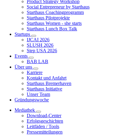
Product Strategy Workshop
Social Entrepreneur by Starthaus
Starthaus Coachingprogramm
Starthaus Pilotprojekte
Starthaus Women - she starts
Starthaus Lunch Box Talk
Startups
IJCAI 2026
SLUSH 2026
Step USA 2026
Events
BAB LAB
Über uns
Karriere
Kontakt und Anfahrt
Starthaus Bremerhaven
Starthaus Initiative
Unser Team
Gründungswoche
Mediathek
Download-Center
Erfolgsgeschichten
Leitfäden / Tools
Pressemitteilungen