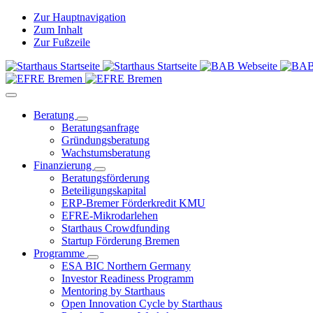
Zur Hauptnavigation
Zum Inhalt
Zur Fußzeile
Beratung
Beratungsanfrage
Gründungsberatung
Wachstumsberatung
Finanzierung
Beratungsförderung
Beteiligungskapital
ERP-Bremer Förderkredit KMU
EFRE-Mikrodarlehen
Starthaus Crowdfunding
Startup Förderung Bremen
Programme
ESA BIC Northern Germany
Investor Readiness Programm
Mentoring by Starthaus
Open Innovation Cycle by Starthaus