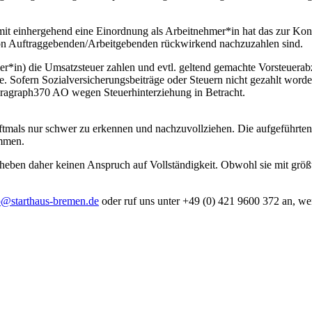
amit einhergehend eine Einordnung als Arbeitnehmer*in hat das zur Kon
von Auftraggebenden/Arbeitgebenden rückwirkend nachzuzahlen sind.
*in) die Umsatzsteuer zahlen und evtl. geltend gemachte Vorsteuerabz
Sofern Sozialversicherungsbeiträge oder Steuern nicht gezahlt worde
agraph370 AO wegen Steuerhinterziehung in Betracht.
 oftmals nur schwer zu erkennen und nachzuvollziehen. Die aufgeführten
ommen.
heben daher keinen Anspruch auf Vollständigkeit. Obwohl sie mit größtm
o@starthaus-bremen.de
oder ruf uns unter +49 (0) 421 9600 372 an, w