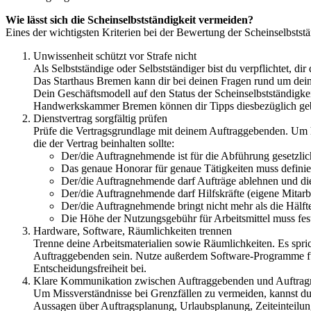
Wie lässt sich die Scheinselbstständigkeit vermeiden?
Eines der wichtigsten Kriterien bei der Bewertung der Scheinselbststä
Unwissenheit schützt vor Strafe nicht
Als Selbstständige oder Selbstständiger bist du verpflichtet, di
Das Starthaus Bremen kann dir bei deinen Fragen rund um deine 
Dein Geschäftsmodell auf den Status der Scheinselbstständigke
Handwerkskammer Bremen können dir Tipps diesbezüglich ge
Dienstvertrag sorgfältig prüfen
Prüfe die Vertragsgrundlage mit deinem Auftraggebenden. Um hi
die der Vertrag beinhalten sollte:
Der/die Auftragnehmende ist für die Abführung gesetzlic
Das genaue Honorar für genaue Tätigkeiten muss definier
Der/die Auftragnehmende darf Aufträge ablehnen und 
Der/die Auftragnehmende darf Hilfskräfte (eigene Mitarb
Der/die Auftragnehmende bringt nicht mehr als die Hälfte 
Die Höhe der Nutzungsgebühr für Arbeitsmittel muss fest
Hardware, Software, Räumlichkeiten trennen
Trenne deine Arbeitsmaterialien sowie Räumlichkeiten. Es spr
Auftraggebenden sein. Nutze außerdem Software-Programme für
Entscheidungsfreiheit bei.
Klare Kommunikation zwischen Auftraggebenden und Auftra
Um Missverständnisse bei Grenzfällen zu vermeiden, kannst du
Aussagen über Auftragsplanung, Urlaubsplanung, Zeiteinteilun