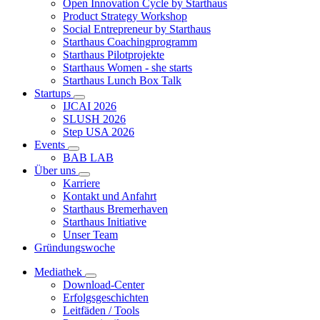
Open Innovation Cycle by Starthaus
Product Strategy Workshop
Social Entrepreneur by Starthaus
Starthaus Coachingprogramm
Starthaus Pilotprojekte
Starthaus Women - she starts
Starthaus Lunch Box Talk
Startups
IJCAI 2026
SLUSH 2026
Step USA 2026
Events
BAB LAB
Über uns
Karriere
Kontakt und Anfahrt
Starthaus Bremerhaven
Starthaus Initiative
Unser Team
Gründungswoche
Mediathek
Download-Center
Erfolgsgeschichten
Leitfäden / Tools