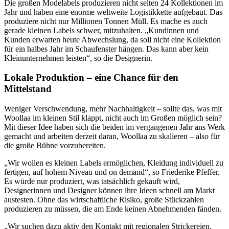
Die großen Modelabels produzieren nicht selten 24 Kollektionen im
Jahr und haben eine enorme weltweite Logistikkette aufgebaut. Das
produziere nicht nur Millionen Tonnen Müll. Es mache es auch
gerade kleinen Labels schwer, mitzuhalten. „Kundinnen und
Kunden erwarten heute Abwechslung, da soll nicht eine Kollektion
für ein halbes Jahr im Schaufenster hängen. Das kann aber kein
Kleinunternehmen leisten“, so die Designerin.
Lokale Produktion – eine Chance für den
Mittelstand
Weniger Verschwendung, mehr Nachhaltigkeit – sollte das, was mit
Woollaa im kleinen Stil klappt, nicht auch im Großen möglich sein?
Mit dieser Idee haben sich die beiden im vergangenen Jahr ans Werk
gemacht und arbeiten derzeit daran, Woollaa zu skalieren – also für
die große Bühne vorzubereiten.
„Wir wollen es kleinen Labels ermöglichen, Kleidung individuell zu
fertigen, auf hohem Niveau und on demand“, so Friederike Pfeffer.
Es würde nur produziert, was tatsächlich gekauft wird,
Designerinnen und Designer können ihre Ideen schnell am Markt
austesten. Ohne das wirtschaftliche Risiko, große Stückzahlen
produzieren zu müssen, die am Ende keinen Abnehmenden fänden.
„Wir suchen dazu aktiv den Kontakt mit regionalen Strickereien,