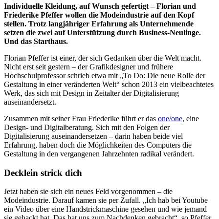
Individuelle Kleidung, auf Wunsch gefertigt – Florian und
Friederike Pfeffer wollen die Modeindustrie auf den Kopf
stellen. Trotz langjähriger Erfahrung als Unternehmende
setzen die zwei auf Unterstützung durch Business-Neulinge.
Und das Starthaus.
Florian Pfeffer ist einer, der sich Gedanken über die Welt macht.
Nicht erst seit gestern – der Grafikdesigner und frühere
Hochschulprofessor schrieb etwa mit „To Do: Die neue Rolle der
Gestaltung in einer veränderten Welt“ schon 2013 ein vielbeachtetes
Werk, das sich mit Design in Zeitalter der Digitalisierung
auseinandersetzt.
Zusammen mit seiner Frau Friederike führt er das
one/one
, eine
Design- und Digitalberatung. Sich mit den Folgen der
Digitalisierung auseinandersetzen – darin haben beide viel
Erfahrung, haben doch die Möglichkeiten des Computers die
Gestaltung in den vergangenen Jahrzehnten radikal verändert.
Decklein strick dich
Jetzt haben sie sich ein neues Feld vorgenommen – die
Modeindustrie. Darauf kamen sie per Zufall. „Ich hab bei Youtube
ein Video über eine Handstrickmaschine gesehen und wie jemand
sie gehackt hat. Das hat uns zum Nachdenken gebracht“, so Pfeffer.