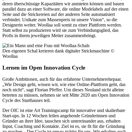
deren überschüssige Kapazitäten wir anmieten können und bauen
parallel dazu an einer Software, die online Modelabels auf der einen
Seite und die Strickereien auf der anderen Seite automatisiert
verbindet. Unikate zum Massenpreis ist unsere Vision“, so die
Designerin weiter. Woollaa soll somit zu einer Plattform werden.
Statt selbst zu produzieren wird sie zum Verbindungsglied, das
Profis in ihrem jeweiligen Metier zusammenbringt.
Den eigenen Schal kreieren dank digitaler Strickmaschine
©
Woollaa
Lernen im Open Innovation Cycle
Große Ambitionen, auch für das erfahrene Unternehmerehepaar.
„Wie Design geht, wissen wir, wie eine Online-Plattform geht, das
noch nicht“, sagt Florian Pfeffer. Um dieses Neuland nicht alleine
betreten zu müssen, nehmen sie seit Mitte 2020 am Open Innovation
Cycle des Starthauses teil.
Der OIC ist eine Art Trainingscamp für innovative und skalierbare
Start-ups. In 12 Wochen feilen angehende Gründerinnen und
Gründer an ihrer Idee, tauschen sich untereinander aus, erhalten
Input, Coaching und Kontakte. Ziel ist es, sie fit für die Gründung
zu machen. „Der Cycle ist genau richtig für uns. Wir erhalten auch