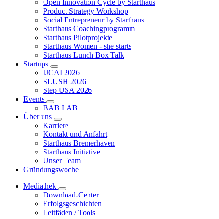
Open Innovation Cycle by Starthaus
Product Strategy Workshop
Social Entrepreneur by Starthaus
Starthaus Coachingprogramm
Starthaus Pilotprojekte
Starthaus Women - she starts
Starthaus Lunch Box Talk
Startups
IJCAI 2026
SLUSH 2026
Step USA 2026
Events
BAB LAB
Über uns
Karriere
Kontakt und Anfahrt
Starthaus Bremerhaven
Starthaus Initiative
Unser Team
Gründungswoche
Mediathek
Download-Center
Erfolgsgeschichten
Leitfäden / Tools