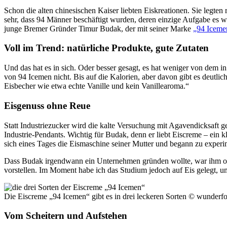
Schon die alten chinesischen Kaiser liebten Eiskreationen. Sie legte
sehr, dass 94 Männer beschäftigt wurden, deren einzige Aufgabe es wa
junge Bremer Gründer Timur Budak, der mit seiner Marke
„94 Iceme
Voll im Trend: natürliche Produkte, gute Zutaten
Und das hat es in sich. Oder besser gesagt, es hat weniger von dem in 
von 94 Icemen nicht. Bis auf die Kalorien, aber davon gibt es deutlic
Eisbecher wie etwa echte Vanille und kein Vanillearoma.“
Eisgenuss ohne Reue
Statt Industriezucker wird die kalte Versuchung mit Agavendicksaft g
Industrie-Pendants. Wichtig für Budak, denn er liebt Eiscreme – ein
sich eines Tages die Eismaschine seiner Mutter und begann zu exper
Dass Budak irgendwann ein Unternehmen gründen wollte, war ihm oh
vorstellen. Im Moment habe ich das Studium jedoch auf Eis gelegt, um
Die Eiscreme „94 Icemen“ gibt es in drei leckeren Sorten
© wunderf
Vom Scheitern und Aufstehen