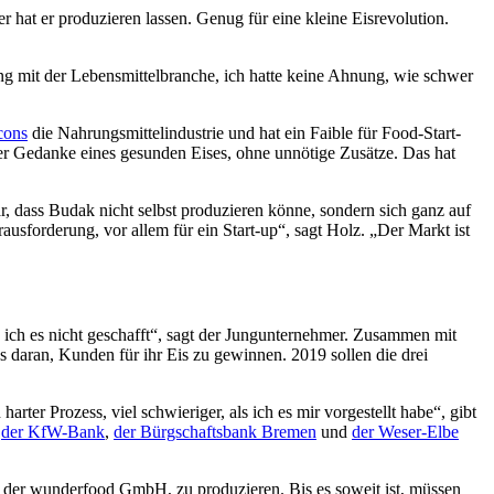
hat er produzieren lassen. Genug für eine kleine Eisrevolution.
rung mit der Lebensmittelbranche, ich hatte keine Ahnung, wie schwer
cons
die Nahrungsmittelindustrie und hat ein Faible für Food-Start-
er Gedanke eines gesunden Eises, ohne unnötige Zusätze. Das hat
, dass Budak nicht selbst produzieren könne, sondern sich ganz auf
ausforderung, vor allem für ein Start-up“, sagt Holz. „Der Markt ist
te ich es nicht geschafft“, sagt der Jungunternehmer. Zusammen mit
s daran, Kunden für ihr Eis zu gewinnen. 2019 sollen die drei
er Prozess, viel schwieriger, als ich es mir vorgestellt habe“, gibt
,
der KfW-Bank
,
der Bürgschaftsbank Bremen
und
der Weser-Elbe
 der wunderfood GmbH, zu produzieren. Bis es soweit ist, müssen