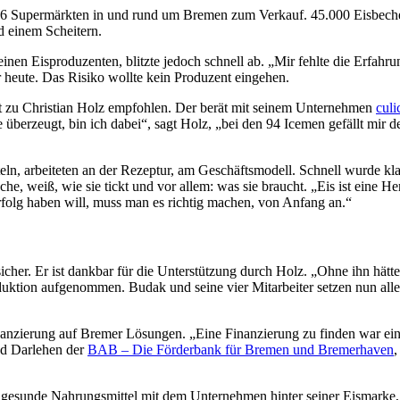
 16 Supermärkten in und rund um Bremen zum Verkauf. 45.000 Eisbecher 
d einem Scheitern.
 einen Eisproduzenten, blitzte jedoch schnell ab. „Mir fehlte die Erfah
r heute. Das Risiko wollte kein Produzent eingehen.
t zu Christian Holz empfohlen. Der berät mit seinem Unternehmen
culi
berzeugt, bin ich dabei“, sagt Holz, „bei den 94 Icemen gefällt mir d
, arbeiteten an der Rezeptur, am Geschäftsmodell. Schnell wurde klar
e, weiß, wie sie tickt und vor allem: was sie braucht. „Eis ist eine Her
rfolg haben will, muss man es richtig machen, von Anfang an.“
sicher. Er ist dankbar für die Unterstützung durch Holz. „Ohne ihn hät
oduktion aufgenommen. Budak und seine vier Mitarbeiter setzen nun alle
ierung auf Bremer Lösungen. „Eine Finanzierung zu finden war ein hart
und Darlehen der
BAB – Die Förderbank für Bremen und Bremerhaven
 gesunde Nahrungsmittel mit dem Unternehmen hinter seiner Eismarke,