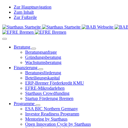
Zur Hauptnavigation
Zum Inhalt
Zur Fußzeile
Beratung
Beratungsanfrage
Gründungsberatung
Wachstumsberatung
Finanzierung
Beratungsförderung
Beteiligungskapital
ERP-Bremer Förderkredit KMU
EFRE-Mikrodarlehen
Starthaus Crowdfunding
Startup Förderung Bremen
Programme
ESA BIC Northern Germany
Investor Readiness Programm
Mentoring by Starthaus
Open Innovation Cycle by Starthaus