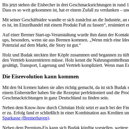
Bis jetzt stehen die Eisbecher in drei Geschmacksrichtungen in rund
Dass es so weit gekommen ist, hat er einem Zufall zu verdanken – un
Mit seiner Geschäftsidee wandte er sich zunächst an die Industrie, an
es ist, im Einzelhandel mit einem Produkt Fuß zu fassen“, resümiert e
Auf einer Bremer Start-up-Veranstaltung wurde ihm dann der Kontak
ups, besonders, wenn sie aus Bremen kommen. „Wenn mich eine Idee ü
Potenzial auf dem Markt, die Story ist gut.“
Holz und Budak steckten ihre Köpfe zusammen und begannen zu tüfteln
den Vertrieb konzentrieren müsse. Holz kennt die Nahrungsmittelbranch
gesättigt, Transport, Lagerung und Vertrieb kompliziert. Wenn man E
Die Eisrevolution kann kommen
Mit den 94 Icemen haben sie alles richtig gemacht, da ist sich Budak 
einem Eishersteller haben Sie die Rezeptur perfektioniert und die Pr
Geschmackrichtungen in ganz Deutschland zu finden sein.
Neben dem Know-how durch Christian Holz setzt er auch bei der Finanz
er zu. Erfolg fand er schließlich in einer Kombination aus Krediten 
Sparkasse (Bremerhaven)
.
Neben dem Premium-Eis kann sich Budak künftig vorstellen, weitere