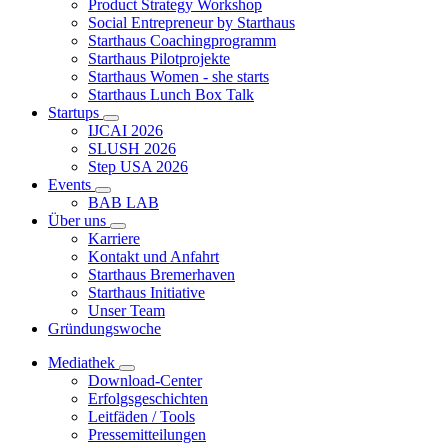
Product Strategy Workshop
Social Entrepreneur by Starthaus
Starthaus Coachingprogramm
Starthaus Pilotprojekte
Starthaus Women - she starts
Starthaus Lunch Box Talk
Startups
IJCAI 2026
SLUSH 2026
Step USA 2026
Events
BAB LAB
Über uns
Karriere
Kontakt und Anfahrt
Starthaus Bremerhaven
Starthaus Initiative
Unser Team
Gründungswoche
Mediathek
Download-Center
Erfolgsgeschichten
Leitfäden / Tools
Pressemitteilungen