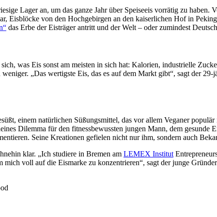
n riesige Lager an, um das ganze Jahr über Speiseeis vorrätig zu haben
r, Eisblöcke von den Hochgebirgen an den kaiserlichen Hof in Peking z
n“
das Erbe der Eisträger antritt und der Welt – oder zumindest Deutsch
sich, was Eis sonst am meisten in sich hat: Kalorien, industrielle Zucke
h weniger. „Das wertigste Eis, das es auf dem Markt gibt“, sagt der 29
esüßt, einem natürlichen Süßungsmittel, das vor allem Veganer populär
 kleines Dilemma für den fitnessbewussten jungen Mann, dem gesunde Er
imentieren. Seine Kreationen gefielen nicht nur ihm, sondern auch B
nehin klar. „Ich studiere in Bremen am
LEMEX Institut
Entrepreneurs
 mich voll auf die Eismarke zu konzentrieren“, sagt der junge Gründer 
ood