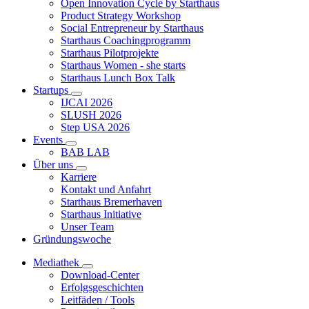
Open Innovation Cycle by Starthaus
Product Strategy Workshop
Social Entrepreneur by Starthaus
Starthaus Coachingprogramm
Starthaus Pilotprojekte
Starthaus Women - she starts
Starthaus Lunch Box Talk
Startups
IJCAI 2026
SLUSH 2026
Step USA 2026
Events
BAB LAB
Über uns
Karriere
Kontakt und Anfahrt
Starthaus Bremerhaven
Starthaus Initiative
Unser Team
Gründungswoche
Mediathek
Download-Center
Erfolgsgeschichten
Leitfäden / Tools