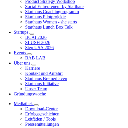
Product Strategy Workshop
Social Entrepreneur by Starthaus
Starthaus Coachingprogramm
Starthaus Pilotprojekte
Starthaus Women - she starts
Starthaus Lunch Box Talk
Startups
IJCAI 2026
SLUSH 2026
Step USA 2026
Events
BAB LAB
Über uns
Karriere
Kontakt und Anfahrt
Starthaus Bremerhaven
Starthaus Initiative
Unser Team
Gründungswoche
Mediathek
Download-Center
Erfolgsgeschichten
Leitfäden / Tools
Pressemitteilungen