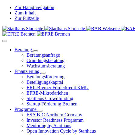
Zur Hauptnavigation
Zum Inhalt
Zur Fußzeile
Beratung
Beratungsanfrage
Gründungsberatung
Wachstumsberatung
Finanzierung
Beratungsförderung
Beteiligungskapital
ERP-Bremer Förderkredit KMU
EFRE-Mikrodarlehen
Starthaus Crowdfunding
Startup Förderung Bremen
Programme
ESA BIC Northern Germany
Investor Readiness Programm
Mentoring by Starthaus
Open Innovation Cycle by Starthaus