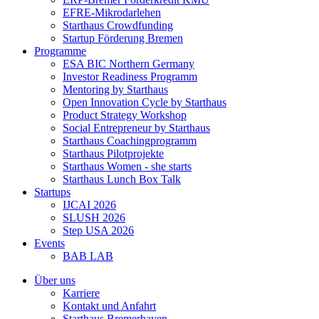
EFRE-Mikrodarlehen
Starthaus Crowdfunding
Startup Förderung Bremen
Programme
ESA BIC Northern Germany
Investor Readiness Programm
Mentoring by Starthaus
Open Innovation Cycle by Starthaus
Product Strategy Workshop
Social Entrepreneur by Starthaus
Starthaus Coachingprogramm
Starthaus Pilotprojekte
Starthaus Women - she starts
Starthaus Lunch Box Talk
Startups
IJCAI 2026
SLUSH 2026
Step USA 2026
Events
BAB LAB
Über uns
Karriere
Kontakt und Anfahrt
Starthaus Bremerhaven