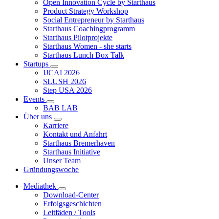
Open Innovation Cycle by Starthaus
Product Strategy Workshop
Social Entrepreneur by Starthaus
Starthaus Coachingprogramm
Starthaus Pilotprojekte
Starthaus Women - she starts
Starthaus Lunch Box Talk
Startups
IJCAI 2026
SLUSH 2026
Step USA 2026
Events
BAB LAB
Über uns
Karriere
Kontakt und Anfahrt
Starthaus Bremerhaven
Starthaus Initiative
Unser Team
Gründungswoche
Mediathek
Download-Center
Erfolgsgeschichten
Leitfäden / Tools