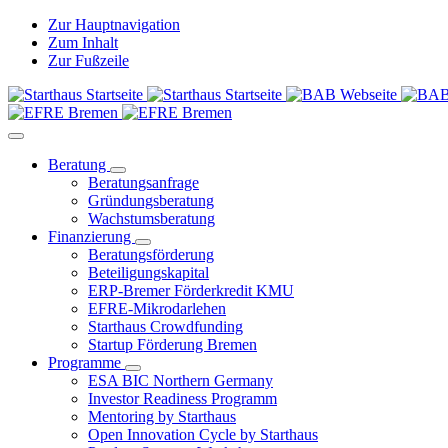
Zur Hauptnavigation
Zum Inhalt
Zur Fußzeile
Beratung
Beratungsanfrage
Gründungsberatung
Wachstumsberatung
Finanzierung
Beratungsförderung
Beteiligungskapital
ERP-Bremer Förderkredit KMU
EFRE-Mikrodarlehen
Starthaus Crowdfunding
Startup Förderung Bremen
Programme
ESA BIC Northern Germany
Investor Readiness Programm
Mentoring by Starthaus
Open Innovation Cycle by Starthaus