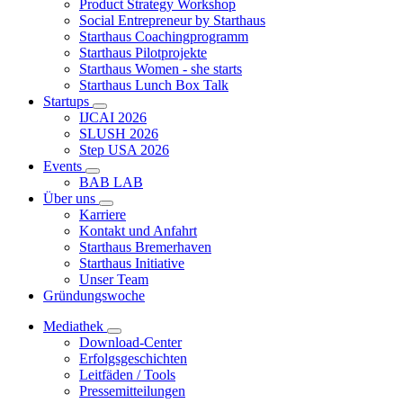
Product Strategy Workshop
Social Entrepreneur by Starthaus
Starthaus Coachingprogramm
Starthaus Pilotprojekte
Starthaus Women - she starts
Starthaus Lunch Box Talk
Startups
IJCAI 2026
SLUSH 2026
Step USA 2026
Events
BAB LAB
Über uns
Karriere
Kontakt und Anfahrt
Starthaus Bremerhaven
Starthaus Initiative
Unser Team
Gründungswoche
Mediathek
Download-Center
Erfolgsgeschichten
Leitfäden / Tools
Pressemitteilungen