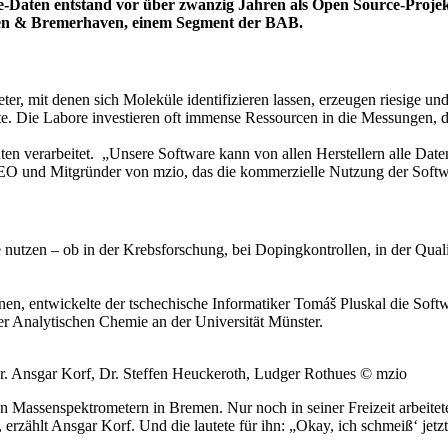
ie-Daten entstand vor über zwanzig Jahren als Open Source-Proj
en & Bremerhaven, einem Segment der BAB.
er, mit denen sich Moleküle identifizieren lassen, erzeugen riesige un
te. Die Labore investieren oft immense Ressourcen in die Messungen, 
ten verarbeitet. „Unsere Software kann von allen Herstellern alle Dat
 CEO und Mitgründer von mzio, das die kommerzielle Nutzung der Softwa
e nutzen – ob in der Krebsforschung, bei Dopingkontrollen, in der Qua
nen, entwickelte der tschechische Informatiker Tomáš Pluskal die So
r Analytischen Chemie an der Universität Münster.
r. Ansgar Korf, Dr. Steffen Heuckeroth, Ludger Rothues
© mzio
Massenspektrometern in Bremen. Nur noch in seiner Freizeit arbeitete 
 erzählt Ansgar Korf. Und die lautete für ihn: „Okay, ich schmeiß‘ jet