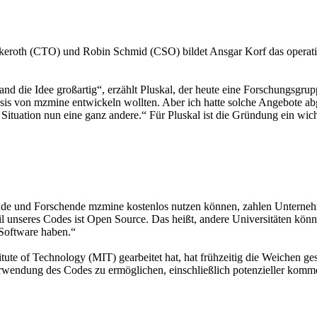
roth (CTO) und Robin Schmid (CSO) bildet Ansgar Korf das operative 
d die Idee großartig“, erzählt Pluskal, der heute eine Forschungsgru
s von mzmine entwickeln wollten. Aber ich hatte solche Angebote abgel
Situation nun eine ganz andere.“ Für Pluskal ist die Gründung ein wic
de und Forschende mzmine kostenlos nutzen können, zahlen Unternehm
 unseres Codes ist Open Source. Das heißt, andere Universitäten könne
 Software haben.“
tute of Technology (MIT) gearbeitet hat, hat frühzeitig die Weichen ge
Verwendung des Codes zu ermöglichen, einschließlich potenzieller kom