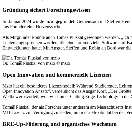
Gründung sichert Forschungswissen
Im Januar 2024 wurde mzio gegründet. Gemeinsam mit Steffen Heucke
uns Founder eine Herzenssache.“
Als Mitgründer konnte auch Tomáš Pluskal gewonnen werden. „Ich fan
Leuten angesprochen worden, die eine kommerzielle Software auf Basi
Entwicklungen hatte. Mit Ansgar, Steffen und Robin an Bord war die 
Dr. Tomáš Pluskal von mzio
© mzio
Open Innovation und kommerzielle Lizenzen
Mzio hat ein besonderes Lizenzmodell: Während Studierende, Lehren
Open Innovation Ansatz“, verdeutlicht das Ansgar Korf. „Der Großteil
Wettbewerbsvorteil, weil wir immer Cutting Edge Technology in der
Tomáš Pluskal, der als Forscher unter anderem am Massachusetts Insti
MIT-Lizenz zur Verfügung zu stellen, um mehr Flexibilität bei der 
BRE-Up-Föderung und organisches Wachstum