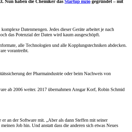
ekt. Nun haben die Chemiker das
Startup mzio
gegründet – mit
d komplexe Datenmengen. Jedes dieser Geräte arbeitet je nach
doch das Potenzial der Daten wird kaum ausgeschöpft.
enformate, alle Technologien und alle Kopplungstechniken abdecken.
re vorantreibt.
litätssicherung der Pharmaindustrie oder beim Nachweis von
ftware ab 2006 weiter. 2017 übernahmen Ansgar Korf, Robin Schmid
er an der Software mit. „Aber als dann Steffen mit seiner
zt meinen Job hin. Und anstatt dass die anderen sich etwas Neues