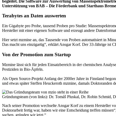
begleitet. Die Software zur Auswertung von Massenspektrometr
Unterstützung von BAB – Die Förderbank und Starthaus Brem
Terabytes an Daten auswerten
Ein Gigabyte pro Probe, tausend Proben pro Studie: Massenspektromet
Hersteller mit einer eigenen Software und erzeugt andere Datenforma
Hier setzt mzmine an, das Tausende von Proben automatisiert in Minu
Das macht uns einzigartig“, erklärt Ansgar Korf. Der 33-Jährige ist
Von der Promotion zum Startup
Mzmine lässt sich für jeden Einsatzbereich in der chemischen Analys
Pestiziden in Bio-Äpfeln.
Als Open Source-Projekt Anfang der 2000er Jahre in Finnland begon
und etwas später Steffen Heuckeroth mzmine, damals Doktoranden de
Gründungsteam (von links): Dr. Tomáš Pluskal, Dr. Robin Schmid, D
Nach seiner Promotion wechselte Ansgar Korf zu einem Hersteller von 
Doktorarbeit fertig war, haben wir eine Entscheidung treffen müssen“,
suchen, gründen wir jetzt.“